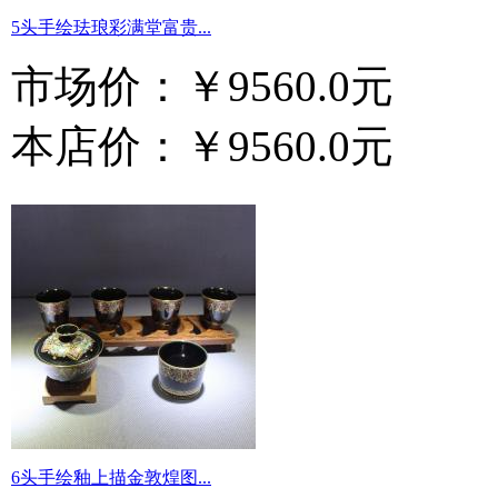
5头手绘珐琅彩满堂富贵...
市场价：
￥9560.0元
本店价：
￥9560.0元
6头手绘釉上描金敦煌图...