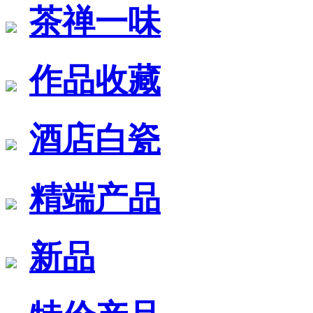
茶禅一味
作品收藏
酒店白瓷
精端产品
新品