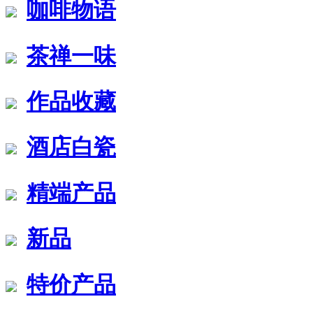
咖啡物语
茶禅一味
作品收藏
酒店白瓷
精端产品
新品
特价产品