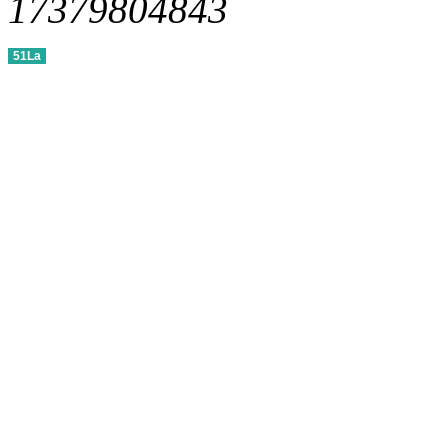
17379804843
51La