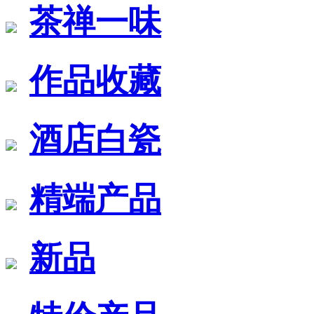
茶禅一味
作品收藏
酒店白瓷
精端产品
新品