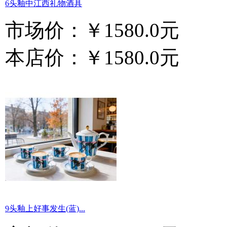
6头釉中江西礼物酒具
市场价：
￥1580.0元
本店价：
￥1580.0元
9头釉上好事发生(蓝)...