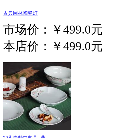
古典园林陶瓷灯
市场价：
￥499.0元
本店价：
￥499.0元
22头青釉中餐具--燕...