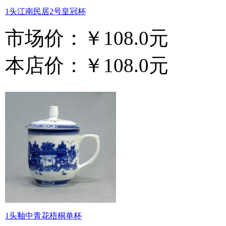
1头江南民居2号皇冠杯
市场价：
￥108.0元
本店价：
￥108.0元
1头釉中青花梧桐单杯