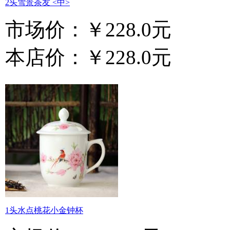
2头雪景茶友 <中>
市场价：
￥228.0元
本店价：
￥228.0元
1头水点桃花小金钟杯