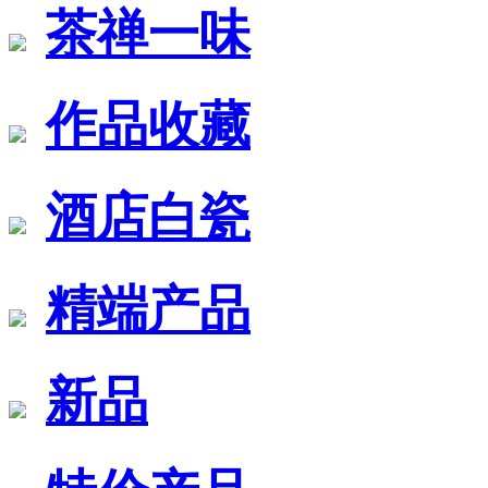
茶禅一味
作品收藏
酒店白瓷
精端产品
新品