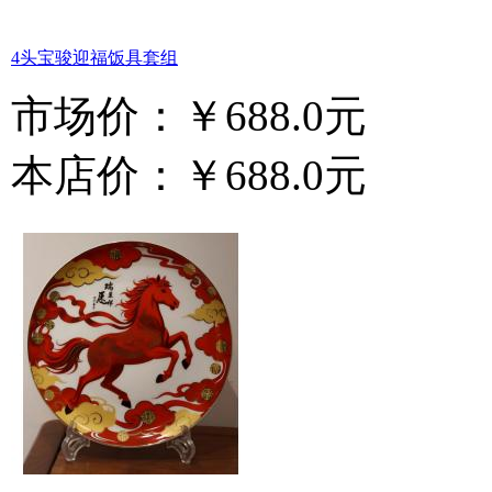
4头宝骏迎福饭具套组
市场价：
￥688.0元
本店价：
￥688.0元