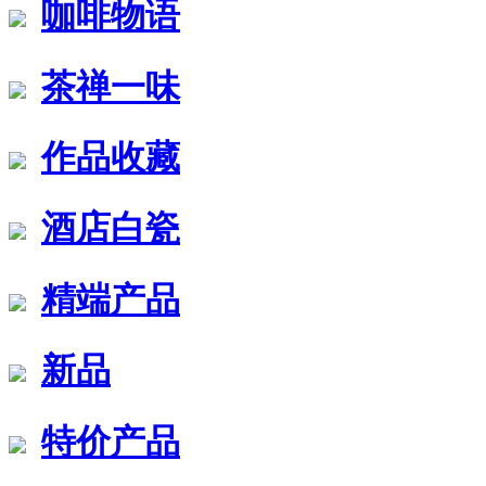
咖啡物语
茶禅一味
作品收藏
酒店白瓷
精端产品
新品
特价产品