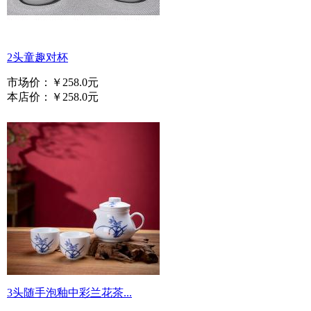
2头童趣对杯
市场价：
￥258.0元
本店价：
￥258.0元
3头随手泡釉中彩兰花茶...