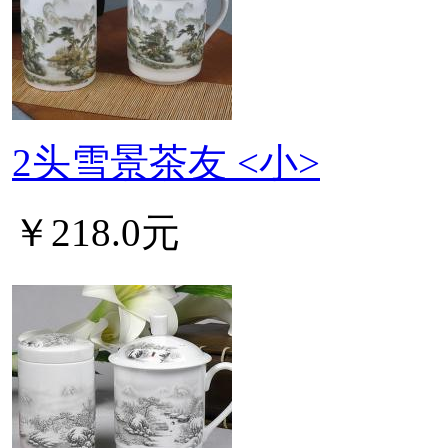
2头雪景茶友 <小>
￥218.0元