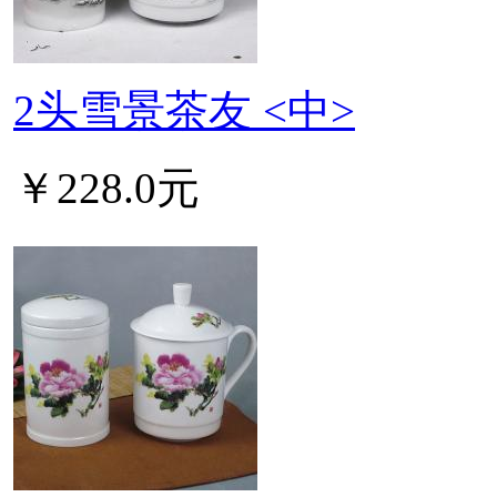
2头雪景茶友 <中>
￥228.0元