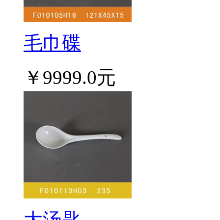
毛巾碟
￥9999.0元
大汤匙