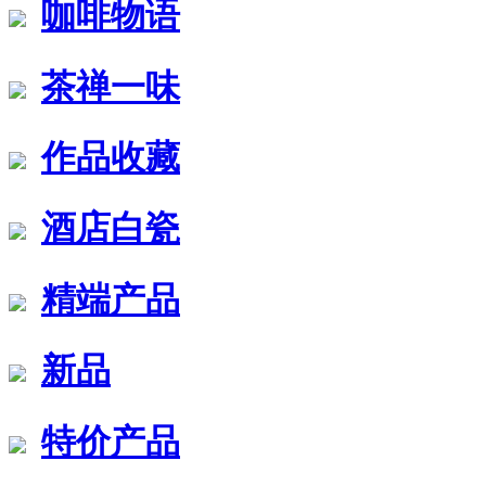
咖啡物语
茶禅一味
作品收藏
酒店白瓷
精端产品
新品
特价产品