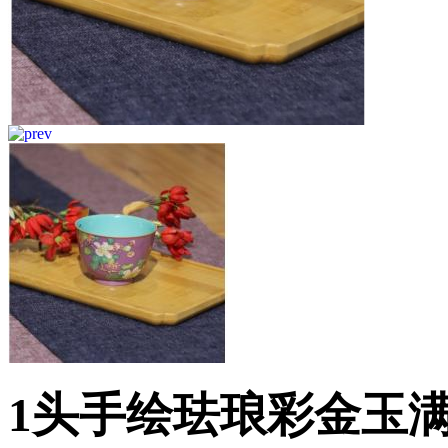
1头手绘珐琅彩金玉