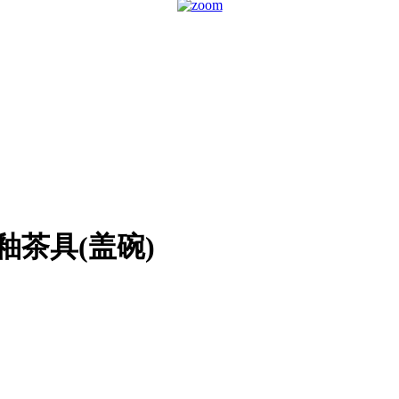
茶具(盖碗)