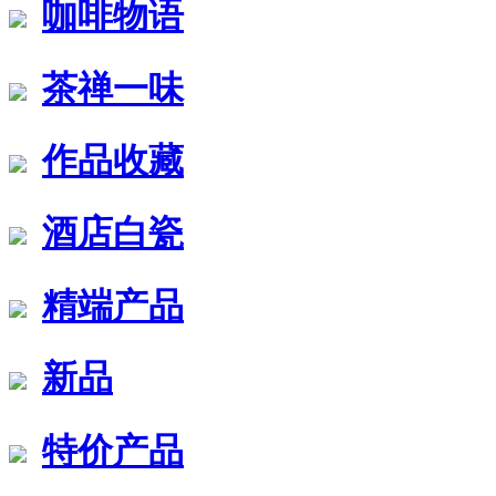
咖啡物语
茶禅一味
作品收藏
酒店白瓷
精端产品
新品
特价产品