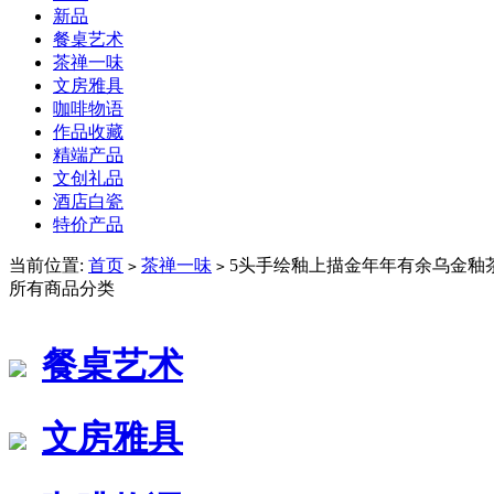
新品
餐桌艺术
茶禅一味
文房雅具
咖啡物语
作品收藏
精端产品
文创礼品
酒店白瓷
特价产品
当前位置:
首页
茶禅一味
5头手绘釉上描金年年有余乌金釉茶
>
>
所有商品分类
餐桌艺术
文房雅具