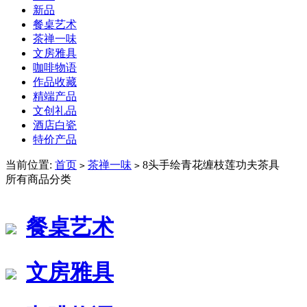
新品
餐桌艺术
茶禅一味
文房雅具
咖啡物语
作品收藏
精端产品
文创礼品
酒店白瓷
特价产品
当前位置:
首页
茶禅一味
8头手绘青花缠枝莲功夫茶具
>
>
所有商品分类
餐桌艺术
文房雅具