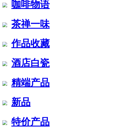
咖啡物语
茶禅一味
作品收藏
酒店白瓷
精端产品
新品
特价产品