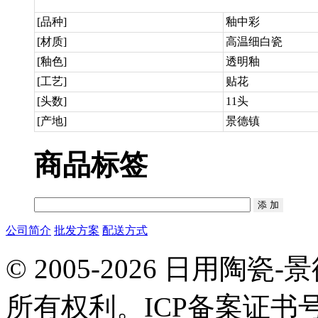
[品种]
釉中彩
[材质]
高温细白瓷
[釉色]
透明釉
[工艺]
贴花
[头数]
11头
[产地]
景德镇
商品标签
公司简介
批发方案
配送方式
© 2005-2026 日用
所有权利。ICP备案证书