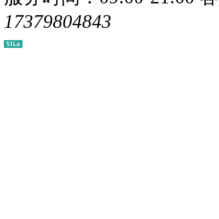
17379804843
51La