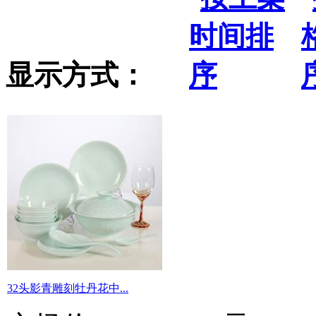
显示方式：
32头影青雕刻牡丹花中...