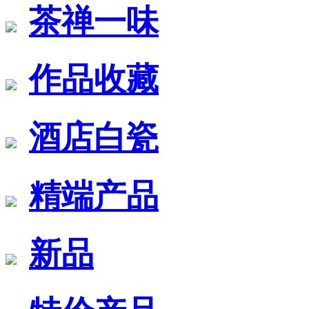
茶禅一味
作品收藏
酒店白瓷
精端产品
新品